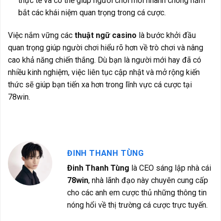
thực tế và có thể giúp người chơi mới nhanh chóng nắm
bắt các khái niệm quan trọng trong cá cược.
Việc nắm vững các
thuật ngữ casino
là bước khởi đầu
quan trọng giúp người chơi hiểu rõ hơn về trò chơi và nâng
cao khả năng chiến thắng. Dù bạn là người mới hay đã có
nhiều kinh nghiệm, việc liên tục cập nhật và mở rộng kiến
thức sẽ giúp bạn tiến xa hơn trong lĩnh vực cá cược tại
78win.
ĐINH THANH TÙNG
Đinh Thanh Tùng
là CEO sáng lập nhà cái
78win
, nhà lãnh đạo này chuyên cung cấp
cho các anh em cược thủ những thông tin
nóng hổi về thị trường cá cược trực tuyến.