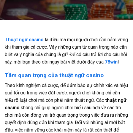
Thuật ngữ casino
là điều mà mọi người chơi cần nắm vững
khi tham gia cá cược. Vậy những cụm từ quan trọng nào cần
biết và ý nghĩa của chúng là gì? Để có câu trả lời cho câu hỏi
này, mời bạn theo dõi ngay bài viết dưới đây của
78win
!
Tầm quan trọng của thuật ngữ casino
Theo kinh nghiệm cá cược, để đảm bảo sự chính xác và hiệu
quả tối ưu trong việc đặt cược, người chơi không chỉ cần
hiểu rõ luật chơi mà còn phải nắm thuật ngữ. Các
thuật ngữ
casino
không chỉ giúp người chơi hiểu sâu hơn về các trò
chơi mà còn đóng vai trò quan trọng trong việc đưa ra những
quyết định đúng đắn khi tham gia. Đối với những ai mới bắt
đầu, việc nắm vững các khái niệm này là rất cần thiết để