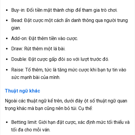
Buy-in: Đổi tiền mặt thành chip để tham gia trò chơi.
Bead: Đặt cược một cách ẩn danh thông qua người trung
gian.
Add-on: Đặt thêm tiền vào cược.
Draw: Rút thêm một lá bài.
Double: Đặt cược gấp đôi so với lượt trước đó.
Raise: Tố thêm, tức là tăng mức cược khi bạn tự tin vào
sức mạnh bài của mình.
Thuật ngữ khác
Ngoài các thuật ngữ kể trên, dưới đây ột số thuật ngữ quan
trọng khác mà bạn cũng nên bỏ túi. Cụ thể:
Betting limit: Giới hạn đặt cược, xác định mức tối thiểu và
tối đa cho mỗi ván.