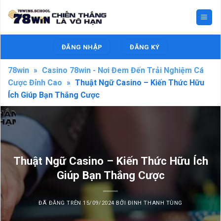
Chuyển
đến
nội
dung
ĐĂNG NHẬP
ĐĂNG KÝ
78win
»
Casino 78win - Nơi Đem Đến Trải Nghiệm Cá
Cược Đỉnh Cao
»
Thuật Ngữ Casino – Kiến Thức Hữu
Ích Giúp Bạn Thắng Cược
Thuật Ngữ Casino – Kiến Thức Hữu Ích
Giúp Bạn Thắng Cược
ĐÃ ĐĂNG TRÊN
15/09/2024
BỞI
ĐINH THANH TÙNG