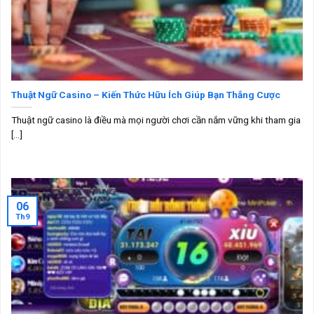
đơn giản nhưng đầy lôi cuốn cùng tỷ lệ trả thưởng cao.
Chính điều này đã khiến Sicbo thu hút một lượng lớn người
chơi trong cộng đồng game thủ. Trò này sử dụng ba viên
xúc xắc sáu mặt, và nhiệm vụ của bạn là dự đoán kết quả
của những viên xúc xắc này để đặt cược vào các ô tương
ứng trên bàn.
Thuật Ngữ Casino – Kiến Thức Hữu Ích Giúp Bạn Thắng Cược
Thuật ngữ casino là điều mà mọi người chơi cần nắm vững khi tham gia
Game nổi bật với nhiều loại hình cược phong phú, cho phép
[...]
người chơi tự do lựa chọn theo chiến lược, sở thích cá nhân.
Yếu tố này không chỉ làm tăng thêm phần kịch tính mà còn
giúp hội viên có cơ hội thử nghiệm và áp dụng nhiều chiến
thuật khác nhau, từ đó nâng cao khả năng chiến thắng.
06
Th9
Baccarat
Baccarat luôn chiếm vị trí đặc biệt trong lòng những người
yêu thích hoạt động cá cược. Tại 78win, trò chơi luôn dẫn
đầu bảng xếp hạng các tựa game phổ biến nhất. Với không
khí căng thẳng, hồi hộp, Baccarat mang đến cho người tham