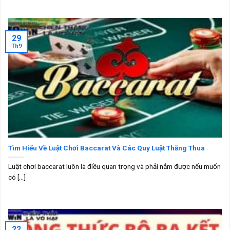
cá cược trực tuyến. Dưới đây là những game hấp dẫn mang
đến cho bạn thế giới giải trí đặc sắc và thú vị:
Roulette
29
Th9
Roulette, xuất phát từ phương Tây, là một trò chơi mang
đậm sự đẳng cấp, tinh tế với mỗi vòng quay. Bất kỳ sòng
bạc nào đầu tư vào Roulette đều dễ dàng thu hút sự chú ý
của cược thủ bởi không gian chuyên nghiệp và giao diện hấp
dẫn của game.
Với luật chơi đơn giản nhưng đầy kịch tính, Roulette mang
đến cơ hội giành được những phần thưởng lớn cho người
Tìm Hiểu Về Luật Chơi Baccarat Và Các Quy Luật Thắng Thua
tham gia. Yếu tố này giúp người mới dễ dàng tiếp cận, trong
Luật chơi baccarat luôn là điều quan trọng và phải nắm được nếu muốn
khi tính chiến lược của game lại làm say mê những cược thủ
có [...]
kỳ cựu. Khi đã nắm vững các quy tắc, mỗi ván Roulette sẽ
trở nên vô cùng thú vị, lôi cuốn.
Đặc biệt, nhiều sòng bạc còn cung cấp các chương trình
22
khuyến mãi, ưu đãi hấp dẫn cho những người yêu thích