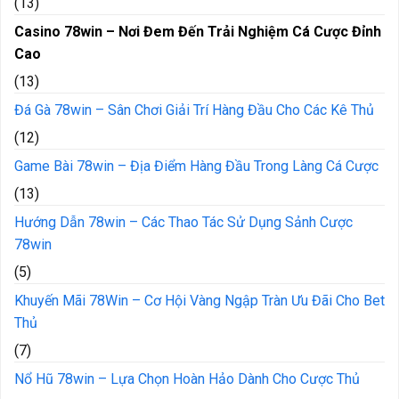
(13)
Casino 78win – Nơi Đem Đến Trải Nghiệm Cá Cược Đỉnh
Cao
(13)
Đá Gà 78win – Sân Chơi Giải Trí Hàng Đầu Cho Các Kê Thủ
(12)
DEALER XINH ĐẸP, CÓ KIẾN THỨC SÂU RỘNG
Game Bài 78win – Địa Điểm Hàng Đầu Trong Làng Cá Cược
(13)
Đội ngũ 24/7
Hướng Dẫn 78win – Các Thao Tác Sử Dụng Sảnh Cược
Casino 78win tự hào mang đến cho người dùng dịch vụ hỗ
78win
trợ chuyên nghiệp với đội ngũ nhân viên được đào tạo bài
(5)
bản, sẵn sàng giải đáp mọi thắc mắc nhanh chóng, hiệu quả.
Khuyến Mãi 78Win – Cơ Hội Vàng Ngập Tràn Ưu Đãi Cho Bet
Hệ thống hỗ trợ hoạt động liên tục 24/7, đảm bảo bạn luôn
Thủ
nhận được sự trợ giúp bất cứ khi nào cần.
(7)
Sân chơi cung cấp nhiều phương thức liên hệ để hội viên có
Nổ Hũ 78win – Lựa Chọn Hoàn Hảo Dành Cho Cược Thủ
thể lựa chọn cách thức phù hợp nhất với nhu cầu của mình