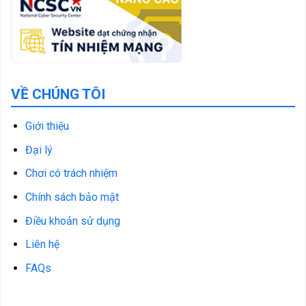
VỀ CHÚNG TÔI
Giới thiệu
Đại lý
Chơi có trách nhiệm
Chính sách bảo mật
Điều khoản sử dụng
Liên hệ
FAQs