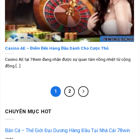
đều được kiểm tra, chứng nhận để đảm bảo tính công bằng.
Điều này giúp hội viên hoàn toàn tin tưởng, yên tâm về kết
quả của mỗi ván cược, đồng thời tạo ra một môi trường chơi
lành mạnh, đầy cạnh tranh.
Dealer chuyên nghiệp
Casino AE – Điểm Đến Hàng Đầu Dành Cho Cược Thủ
Tại casino, tất cả các Dealer đều là những cô gái trẻ trung,
xinh đẹp và có kỹ năng giao tiếp tốt. Sự hiện diện của họ
Casino AE tại 78win đang nhận được sự quan tâm nồng nhiệt từ cộng
đồng [...]
trong mỗi ván cược làm tăng tính tương tác mang lại cho
người chơi cảm giác thoải mái.
Từ đó, điểm đến tạo nên một không khí vui tươi, đầy năng
1
2
lượng, khác hẳn với cảm giác khô khan khi chơi với máy tính.
Sự chuyên nghiệp, thân thiện của các Dealer giúp bạn dễ
CHUYÊN MỤC HOT
dàng hòa nhập và tận hưởng trò chơi một cách trọn vẹn.
Bắn Cá – Thế Giới Đại Dương Hàng Đầu Tại Nhà Cái 78win