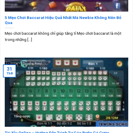
gia những giây phút kịch tính khi đặt cược vào cuộc đấu
giữa hai phe: Banker và Player.
5 Mẹo Chơi Baccarat Hiệu Quả Nhất Mà Newbie Không Nên Bỏ
Khi tham gia, Dealer sẽ chịu trách nhiệm chia bài cho hai cửa
Qua
– Banker và Player. Nhiệm vụ của bạn là dự đoán, sau đó
Mẹo chơi baccarat không chỉ giúp tăng tỉ Mẹo chơi baccarat là một
đặt cược vào cửa mà mình tin rằng sẽ có tổng điểm cao
trong những [...]
hơn. Ngoài hai cửa chính, trò chơi còn cung cấp thêm cửa
Hòa (Tie), dù khó xảy ra nhưng nếu thắng, game thủ sẽ nhận
được phần thưởng lớn hơn nhiều so với hai cửa còn lại.
31
Th8
Tài Xỉu Online – Hướng Dẫn Trình Tự Các Bước Cá Cược