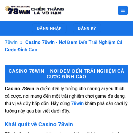
Chuyển
đến
nội
dung
ĐĂNG NHẬP
ĐĂNG KÝ
78win
»
Casino 78win - Nơi Đem Đến Trải Nghiệm Cá
Cược Đỉnh Cao
CASINO 78WIN – NƠI ĐEM ĐẾN TRẢI NGHIỆM CÁ
CƯỢC ĐỈNH CAO
Casino 78win
là điểm đến lý tưởng cho những ai yêu thích
cá cược, nơi mang đến một trải nghiệm chơi game đa dạng,
thú vị và đầy hấp dẫn. Hãy cùng
78win
khám phá sân chơi lý
tưởng này qua bài viết dưới đây.
Khái quát về Casino 78win