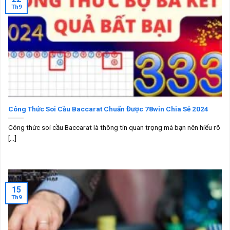
Th9
Roulette. Nhân tố này giữ chân người chơi trung thành, tăng
cơ hội thắng lớn và tạo thêm động lực cho họ.
Công Thức Soi Cầu Baccarat Chuẩn Được 78win Chia Sẻ 2024
Công thức soi cầu Baccarat là thông tin quan trọng mà bạn nên hiểu rõ
[...]
ROULETTE THU HÚT NHIỀU NGƯỜI THAM GIA NHẤT TẠI
CASINO 78WIN
15
Th9
Sicbo
Sicbo là một trò casino hấp dẫn tại 78win, nổi tiếng với sự