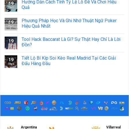
Hướng Dẫn Cách Tính Tỷ Lệ Lô Đề Và Chơi Hiệu
19
Quả
Th1
Phương Pháp Học Và Ghi Nhớ Thuật Ngữ Poker
19
Hiệu Quả Nhất
Th1
Tool Hack Baccarat Là Gì? Sự Thật Hay Chỉ Là Lời
19
Đồn?
Th1
Tiết Lộ Bí Kíp Soi Kèo Real Madrid Tại Các Giải
19
Đấu Hàng Đầu
Th1
ĐA DẠNG PHƯƠNG THỨC GIAO DỊCH AN TOÀN VÀ NHANH
CHÓNG
Xem thêm:
Thể Thao – Sân Chơi Cá
Cược Đầy Hấp Dẫn Tại 78win
Lời kết
Casino
78win là nơi giải trí lý tưởng với kho game đa dạng,
Argentina
Villarreal