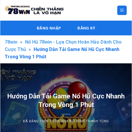
Chuyển
đến
nội
dung
ĐĂNG NHẬP
ĐĂNG KÝ
78win
»
Nổ Hũ 78win - Lựa Chọn Hoàn Hảo Dành Cho
Cược Thủ
»
Hướng Dẫn Tải Game Nổ Hũ Cực Nhanh
Trong Vòng 1 Phút
Hướng Dẫn Tải Game Nổ Hũ Cực Nhanh
Trong Vòng 1 Phút
ĐÃ ĐĂNG TRÊN
13/09/2024
BỞI
ĐINH THANH TÙNG