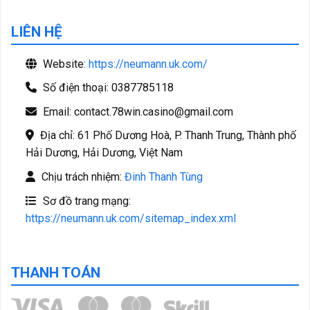
LIÊN HỆ
Website:
https://neumann.uk.com/
Số điện thoại: 0387785118
Email:
contact.78win.casino@gmail.com
Địa chỉ: 61 Phố Dương Hoà, P. Thanh Trung, Thành phố
Hải Dương, Hải Dương, Việt Nam
Chịu trách nhiệm:
Đinh Thanh Tùng
Sơ đồ trang mạng:
https://neumann.uk.com/sitemap_index.xml
THANH TOÁN