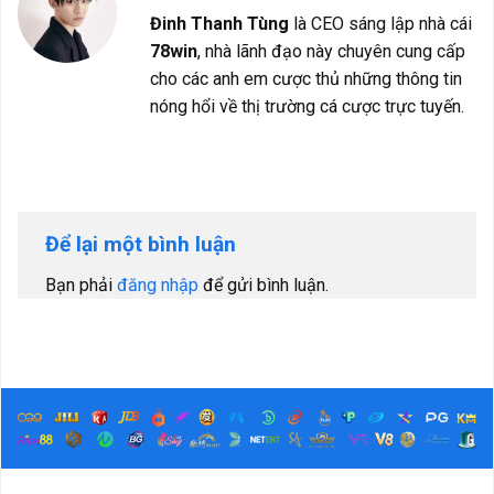
Đinh Thanh Tùng
là CEO sáng lập nhà cái
78win
, nhà lãnh đạo này chuyên cung cấp
cho các anh em cược thủ những thông tin
nóng hổi về thị trường cá cược trực tuyến.
Để lại một bình luận
Bạn phải
đăng nhập
để gửi bình luận.