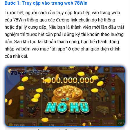
Bước 1: Truy cập vào trang web 78Win
Trước hết, người chơi cần truy cập trực tiếp vào trang web
của 78Win thông qua các đường link chuẩn do hệ thống
hoặc đại lý cung cấp. Nếu bạn là thành viên mới lần đầu trải
nghiệm thì trước hết cần phải đăng ký tài khoản theo hướng
dẫn. Sau khi tạo tài khoản thành công, bạn tiến hành đăng
nhập và bấm vào mục “tải app” ở góc phải giao diện chính
của nhà cái.